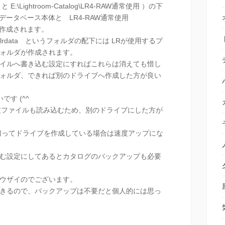
Lightroom-Catalog\LR4-RAW通常使用 ）の下
というデータベース本体と LR4-RAW通常使用
ルダが作成されます。
ws.lrdata というフォルダの配下には LRが使用するプ
ォルダが作成されます。
イルへ書き込む設定にすればこれらは消えても惜し
ォルダ、できれば別のドライブへ作成した方が良い
す (^^
定ファイルも読み込むため、別のドライブにした方が
区切ってドライブを作成している場合は速度アップにな
む設定にしてあるとカタログのバックアップも必要
ウザイのでございます。
きるので、バックアップは不要だと個人的には思っ