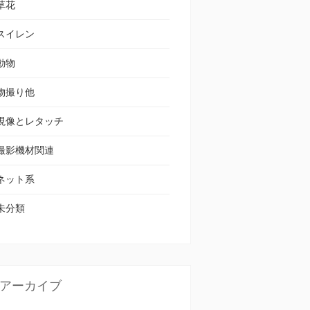
草花
スイレン
動物
物撮り他
現像とレタッチ
撮影機材関連
ネット系
未分類
アーカイブ