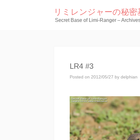
リミレンジャーの秘密
Secret Base of Limi-Ranger – Archive
LR4 #3
Posted on
2012/05/27
by
delphian