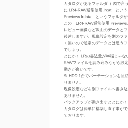
カタログがあるフォルダ（ 図で言うと E:\
に LR4-RAW通常使用.lrcat 
Previews.lrdata というフォ
この LR4-RAW通常使用 Previe
レビュー画像など沢山のデータとフ
後述しますが、現像設定を別のファ
く無いので通常のデータとは違うフ
でしょう。
とにかく LRの書込量が半端じゃないで
RAWファイルを読み込みながら設
動きが良いです。
※ HDD 1台でパーテーションを
りません。
現像設定などを別ファイルへ書き込
ありません。
バックアップが動き出すととにかく
カタログは簡単に構築し直す事がで
ております。