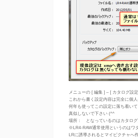
メニューの [ 編集 ] – [ カタロ
これから書く設定内容は完全に個人
何年も使ってこの設定に落ち着いて
真似しないで下さい (^^
場所： となっているのはカタログ
※LR4-RAW通常使用というのは
LRに誘導されるとマイピクチャへ