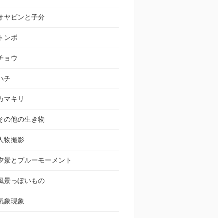
オヤビンと子分
トンボ
チョウ
ハチ
カマキリ
その他の生き物
人物撮影
夕景とブルーモーメント
風景っぽいもの
気象現象