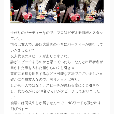
手作りのパーティーなので、プロはビデオ撮影班とスタッ
フだけ。
司会は友人で、終始大爆笑のうちにパーティーが進行して
いきました (^^
友人代表のスピーチがありますよね。
誰がスピーチするのかと思っていたら、なんと出席者名が
書かれた紙を入れた箱からのくじ引きｗ
事前に原稿を用意するなど不可能な方法でございましたｗ
確かに全員友人なので、有りと言えば有り。
しかも一人ではなく、スピーチが終わる度にくじ引きを
し、代わるがわる10名ぐらいがスピーチしておりました
(^^
会場には同級生しか居ませんので、NGワードも飛び出す
飛び出すｗ