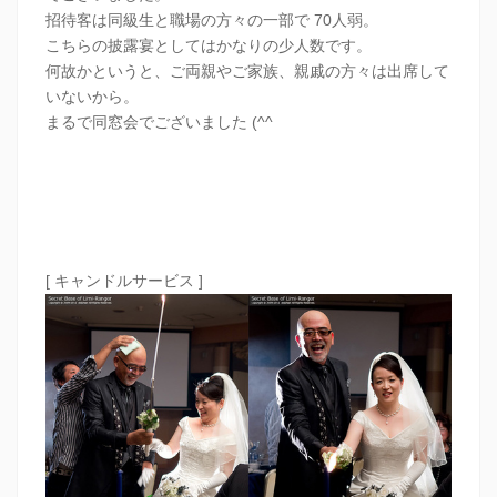
招待客は同級生と職場の方々の一部で 70人弱。
こちらの披露宴としてはかなりの少人数です。
何故かというと、ご両親やご家族、親戚の方々は出席して
いないから。
まるで同窓会でございました (^^
[ キャンドルサービス ]