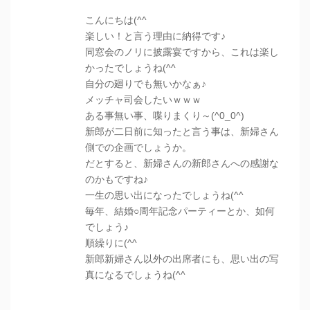
こんにちは(^^
楽しい！と言う理由に納得です♪
同窓会のノリに披露宴ですから、これは楽し
かったでしょうね(^^
自分の廻りでも無いかなぁ♪
メッチャ司会したいｗｗｗ
ある事無い事、喋りまくり～(^0_0^)
新郎が二日前に知ったと言う事は、新婦さん
側での企画でしょうか。
だとすると、新婦さんの新郎さんへの感謝な
のかもですね♪
一生の思い出になったでしょうね(^^
毎年、結婚○周年記念パーティーとか、如何
でしょう♪
順繰りに(^^
新郎新婦さん以外の出席者にも、思い出の写
真になるでしょうね(^^