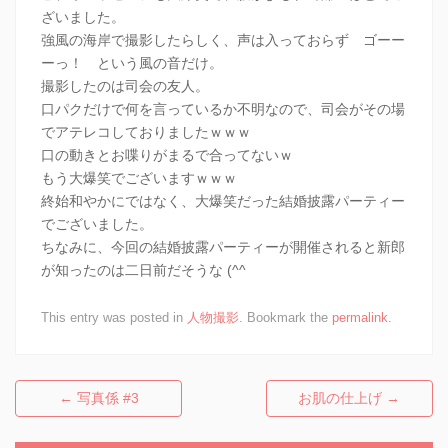
ざいました。
強風の海岸で撮影したらしく、声は入っておらず ゴーー
ーっ！ という風の音だけ。
撮影したのは司会の友人。
口パクだけで何を言っているか不明なので、司会がその場
でアテレコしておりましたｗｗｗ
口の動きとお喋りがまるで合ってないｗ
もう大爆笑でございますｗｗｗ
終始和やかにではなく、大爆笑だった結婚披露パーティー
でございました。
ちなみに、今回の結婚披露パーティーが開催されると新郎
が知ったのは二日前だそうな (^^
This entry was posted in
人物撮影
. Bookmark the
permalink
.
←
写真係 #3
お肌の仕上げ
→
Post navigation