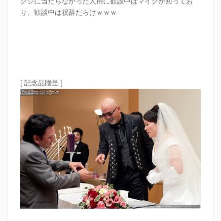
クジに当たらなかった人用に歓談中はマイクが回ってお
り、歓談中は祝辞だらけｗｗｗ
[ 記念品贈呈 ]