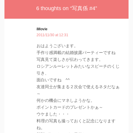
6 thoughts on “
写真係 #4
”
iMovie
2011/11/30 at 12:31
おはようございます。
手作り感満載の結婚披露パーティーですね
写真見て楽しさが伝わってきます。
ロシアンルーレットみたいなスピーチのくじ
引き、
面白いですね ^^
友達同士が集まる２次会で使えるネタだなぁ
～
何かの機会にマネしようかな。
ポイントカードのプレゼントかぁ～
ウケました・・・
料理の写真も撮っておくと記念になります
ね。