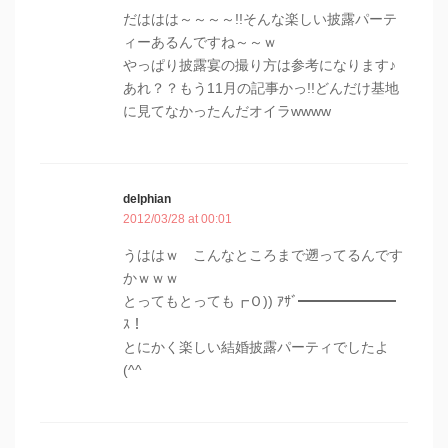
だははは～～～～!!そんな楽しい披露パーテ
ィーあるんですね～～ｗ
やっぱり披露宴の撮り方は参考になります♪
あれ？？もう11月の記事かっ!!どんだけ基地
に見てなかったんだオイラwwww
delphian
2012/03/28 at 00:01
うははｗ こんなところまで遡ってるんです
かｗｗｗ
とってもとっても┏Ｏ)) ｱｻﾞ━━━━━━━
ｽ！
とにかく楽しい結婚披露パーティでしたよ
(^^