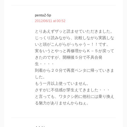
pentaZ-5p
2012/06/11 at 00:52
とりあえずザッと読ませていただきました。
じっくり読みながら、比較しながら実践しな
いと頭がこんがらがっちゃう～！！です。
実をいうとやっと再修理からＫ－５が戻って
きたのですが、開梱後５分で不具合発
生・・・・
到着から２０分で再度ペンタに帰っていきま
した。
もう一月以上使っていません。
さすがに不信感が芽生えてきました・・・
と言っても、ワタクシ的に他社には乗り換え
る魅力がありませんからねぇ。