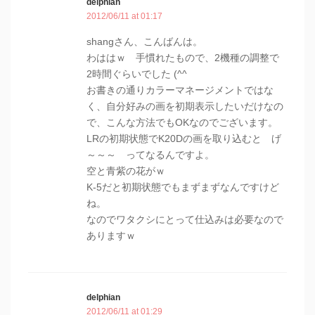
delphian
2012/06/11 at 01:17
shangさん、こんばんは。
わははｗ 手慣れたもので、2機種の調整で
2時間ぐらいでした (^^
お書きの通りカラーマネージメントではな
く、自分好みの画を初期表示したいだけなの
で、こんな方法でもOKなのでございます。
LRの初期状態でK20Dの画を取り込むと げ
～～～ ってなるんですよ。
空と青紫の花がｗ
K-5だと初期状態でもまずまずなんですけど
ね。
なのでワタクシにとって仕込みは必要なので
ありますｗ
delphian
2012/06/11 at 01:29