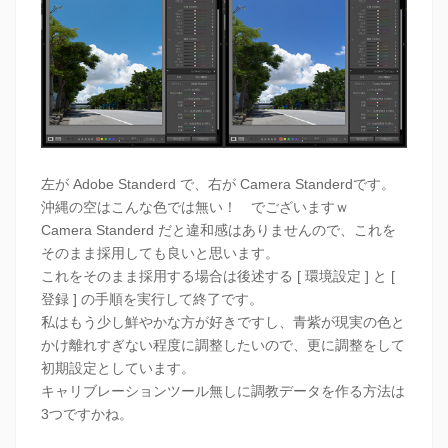
左が Adobe Standerd で、右が Camera Standerdです。
沖縄の空はこんな色では無い！ でございますｗ
Camera Standerd だと違和感はありませんので、これを
そのまま採用しても良いと思います。
これをそのまま採用する場合は後述する [ 環境設定 ] と [
登録 ] の手順を実行して終了です。
私はもう少し鮮やかな方が好きですし、青紫が現実の色と
かけ離れすぎない程度に調整したいので、更に調整をして
初期設定としています。
キャリブレーションツール無しに調教データを作る方法は
3つですかね。