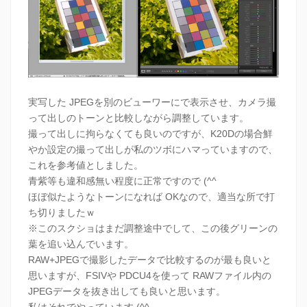
実写した JPEGを別のビューワーにで表示させ、カメラ撮
って出しのトーンと比較しながら調整しています。
撮って出しに拘らなくても良いのですが、K20Dの場合鮮
やか設定の撮って出しが私のツボにハマっていますので、
これを参考値としました。
青紫等も違和感無い程度に正常ですので (^^
ほぼ似たようなトーンになれば OKなので、適当な所で打
ち切りましたｗ
※このスクショはまだ調整途中でして、この後グリーンの
葉を追い込んでいます。
RAW+JPEGで撮影したデータで比較するのが最も良いと
思いますが、FSIVや PDCU4を使って RAWファイル内の
JPEGデータを抜き出しても良いと思います。
私はそれでやっています (^^