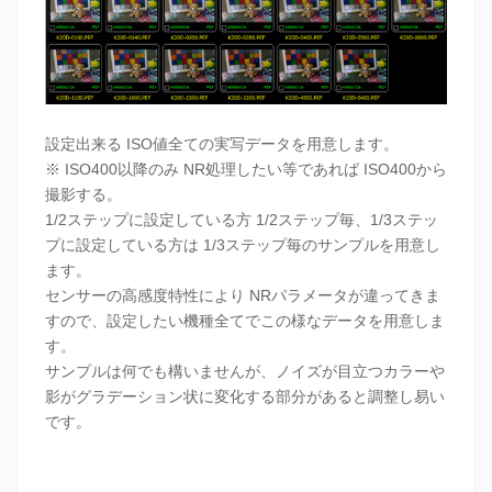
設定出来る ISO値全ての実写データを用意します。
※ ISO400以降のみ NR処理したい等であれば ISO400から
撮影する。
1/2ステップに設定している方 1/2ステップ毎、1/3ステッ
プに設定している方は 1/3ステップ毎のサンプルを用意し
ます。
センサーの高感度特性により NRパラメータが違ってきま
すので、設定したい機種全てでこの様なデータを用意しま
す。
サンプルは何でも構いませんが、ノイズが目立つカラーや
影がグラデーション状に変化する部分があると調整し易い
です。