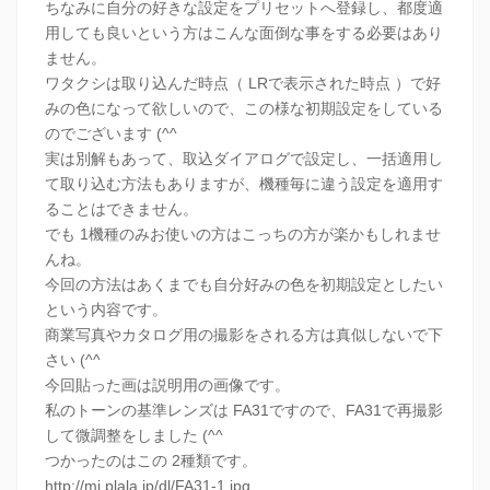
ちなみに自分の好きな設定をプリセットへ登録し、都度適
用しても良いという方はこんな面倒な事をする必要はあり
ません。
ワタクシは取り込んだ時点（ LRで表示された時点 ）で好
みの色になって欲しいので、この様な初期設定をしている
のでございます (^^
実は別解もあって、取込ダイアログで設定し、一括適用し
て取り込む方法もありますが、機種毎に違う設定を適用す
ることはできません。
でも 1機種のみお使いの方はこっちの方が楽かもしれませ
んね。
今回の方法はあくまでも自分好みの色を初期設定としたい
という内容です。
商業写真やカタログ用の撮影をされる方は真似しないで下
さい (^^
今回貼った画は説明用の画像です。
私のトーンの基準レンズは FA31ですので、FA31で再撮影
して微調整をしました (^^
つかったのはこの 2種類です。
http://mj.plala.jp/dl/FA31-1.jpg